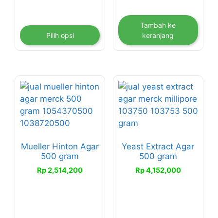
Rp 1,850,000
produk
hingga
Rp 4,950,000
Tambah ke
Pilih opsi
keranjang
Mueller Hinton Agar
Yeast Extract Agar
500 gram
500 gram
Rp
2,514,200
Rp
4,152,000