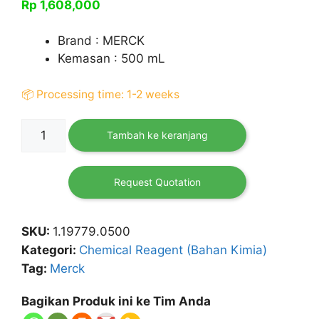
Rp
1,608,000
Brand : MERCK
Kemasan : 500 mL
📦 Processing time: 1-2 weeks
Kuantitas
Tambah ke keranjang
Chromium
Standard
Solution
Request Quotation
Traceable
500
SKU:
1.19779.0500
mL
Kategori:
Chemical Reagent (Bahan Kimia)
MERCK
Tag:
Merck
Bagikan Produk ini ke Tim Anda