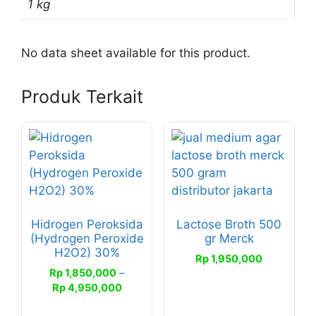
1 kg
No data sheet available for this product.
Produk Terkait
Produk
ini
memiliki
beberapa
varian.
Hidrogen Peroksida
Lactose Broth 500
Pilihan
(Hydrogen Peroxide
gr Merck
ini
H2O2) 30%
Rp
1,950,000
dapat
Rp
1,850,000
–
diambil
Rentang
Rp
4,950,000
di
harga:
halaman