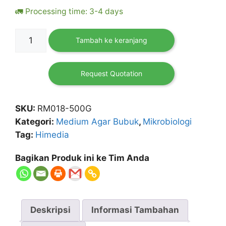
🚛 Processing time: 3-4 days
Kuantitas
Tambah ke keranjang
D(+)
Maltose,
monohydrate
Request Quotation
500
gr
SKU:
RM018-500G
HIMEDIA
Kategori:
Medium Agar Bubuk
,
Mikrobiologi
Tag:
Himedia
Bagikan Produk ini ke Tim Anda
Deskripsi
Informasi Tambahan