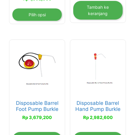
harga:
Tambah ke
Rp 724,000
keranjang
Pilih opsi
hingga
Rp 1,092,000
Disposable Barrel
Disposable Barrel
Foot Pump Burkle
Hand Pump Burkle
Rp
3,679,200
Rp
2,982,600