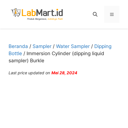
Langsung
ke
Menu
isi
Beranda
/
Sampler
/
Water Sampler
/
Dipping
Bottle
/ Immersion Cylinder (dipping liquid
sampler) Burkle
Last price updated on
Mei 28, 2024