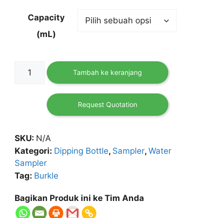
Capacity
(mL)
Kuantitas
Tambah ke keranjang
Immersion
Cylinder
(dipping
Request Quotation
liquid
sampler)
SKU:
N/A
Burkle
Kategori:
Dipping Bottle
,
Sampler
,
Water
Sampler
Tag:
Burkle
Bagikan Produk ini ke Tim Anda