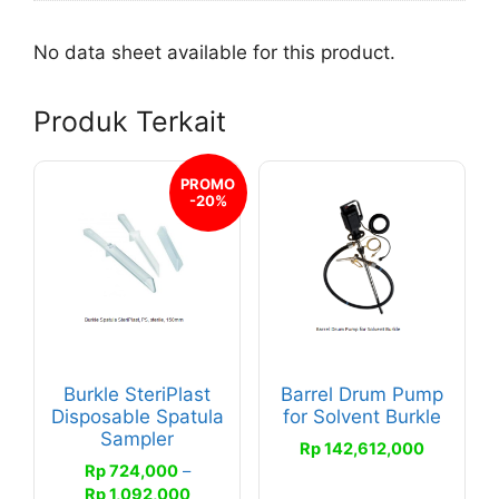
No data sheet available for this product.
Produk Terkait
Produk
PROMO
-20%
ini
memiliki
beberapa
varian.
Pilihan
ini
dapat
Burkle SteriPlast
Barrel Drum Pump
diambil
Disposable Spatula
for Solvent Burkle
di
Sampler
Rp
142,612,000
halaman
Rp
724,000
–
produk
Rentang
Rp
1,092,000