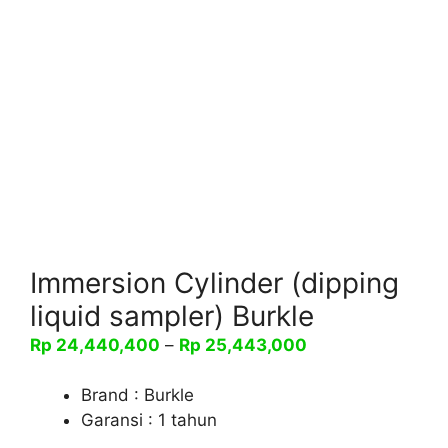
Immersion Cylinder (dipping
liquid sampler) Burkle
Rentang
Rp
24,440,400
–
Rp
25,443,000
harga:
Rp 24,440,400
Brand : Burkle
hingga
Garansi : 1 tahun
Rp 25,443,000