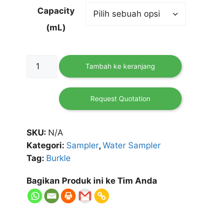
Capacity
(mL)
Kuantitas
Tambah ke keranjang
TeleScoop
Angular
Beaker
Request Quotation
Water
Sampler
SKU:
N/A
Burkle
Kategori:
Sampler
,
Water Sampler
Tag:
Burkle
Bagikan Produk ini ke Tim Anda