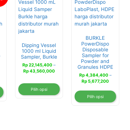
ini
ini
memiliki
memiliki
beberapa
beberapa
varian.
varian.
Pilihan
Pilihan
BURKLE
ini
ini
PowerDispo
Dipping Vessel
dapat
dapat
Disposable
1000 ml Liquid
diambil
diambil
Sampler for
r
Sampler, Burkle
di
di
Powder and
Rp
22,145,400
–
Granules HDPE
halaman
halaman
Rentang
Rp
43,560,000
produk
produk
Rp
4,384,400
–
entang
harga:
Rentang
Rp
5,677,200
arga:
Rp 22,145,400
harga:
p 905,000
hingga
Pilih opsi
Rp 4,384,
ingga
Rp 43,560,000
Pilih opsi
hingga
p 3,637,500
Rp 5,677,