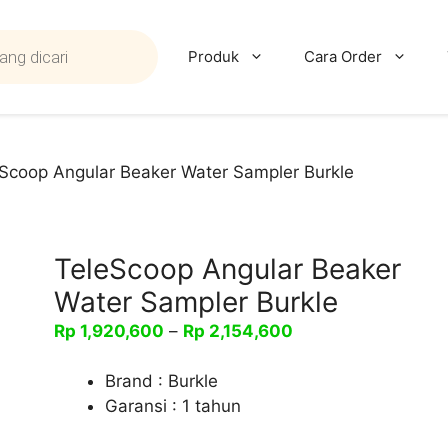
Produk
Cara Order
Scoop Angular Beaker Water Sampler Burkle
TeleScoop Angular Beaker
Water Sampler Burkle
Rentang
Rp
1,920,600
–
Rp
2,154,600
harga:
Rp 1,920,600
Brand : Burkle
hingga
Garansi : 1 tahun
Rp 2,154,600