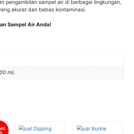
han pengambilan sampel air di berbagai lingkungan,
ng akurat dan bebas kontaminasi.
an Sampel Air Anda!
600 mL
Produk
Produk
MO
5%