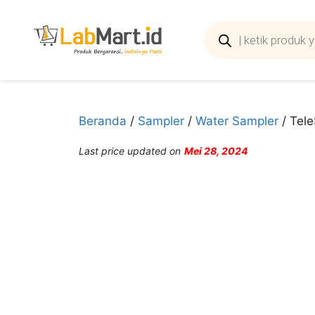
Langsung
ke
Products
search
isi
Beranda
/
Sampler
/
Water Sampler
/ Tele
Last price updated on
Mei 28, 2024