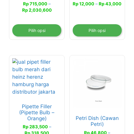
di
di
Renta
Rp
715,000
–
Rp
12,000
–
Rp
43,000
halaman
halaman
Rentang
harga
Rp
2,030,600
produk
produk
harga:
Rp 12
Rp 715,000
hingg
hingga
Rp 43
Pilih opsi
Pilih opsi
Rp 2,030,600
Produk
Produk
ini
ini
memiliki
memiliki
beberapa
beberapa
varian.
varian.
Pilihan
Pilihan
Pipette Filler
ini
ini
(Pipette Bulb –
dapat
dapat
Petri Dish (Cawan
Orange)
diambil
diambil
Petri)
Rp
283,500
–
di
di
Rp
46,800
–
Rentang
Rp
318,500