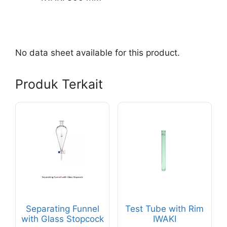
No data sheet available for this product.
Produk Terkait
Produk
Produk
ini
ini
memiliki
memiliki
beberapa
beberapa
varian.
varian.
Pilihan
Pilihan
ini
ini
dapat
dapat
Separating Funnel
Test Tube with Rim
diambil
diambil
with Glass Stopcock
IWAKI