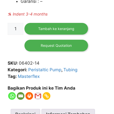
Garansi : –
🛬 Indent 3-4 months
Kuantitas
Tambah ke keranjang
Masterflex
L/S
Precision
Request Quotation
Pump
Tubing,
SKU:
06402-14
Tygon
Kategori:
Peristaltic Pump
,
Tubing
A-
Tag:
Masterflex
60-
F
Bagikan Produk ini ke Tim Anda
and
A-
70-
F,