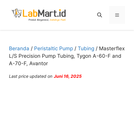
Langsung
ke
Menu
isi
Beranda
/
Peristaltic Pump
/
Tubing
/ Masterflex
L/S Precision Pump Tubing, Tygon A-60-F and
A-70-F, Avantor
Last price updated on
Juni 16, 2025