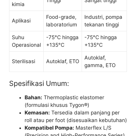
Tinggi
Sangat tinggi
kimia
Food-grade,
Industri, pompa
Aplikasi
laboratorium
tekanan tinggi
Suhu
-75°C hingga
-75°C hingga
Operasional
+135°C
+135°C
Autoklaf,
Sterilisasi
Autoklaf, ETO
gamma, ETO
Spesifikasi Umum:
Bahan:
Thermoplastic elastomer
(formulasi khusus Tygon®)
Kemasan:
Tersedia dalam panjang per
roll atau per foot (disesuaikan kebutuhan)
Kompatibel Pompa:
Masterflex L/S
(Precision and High-Performance Series)