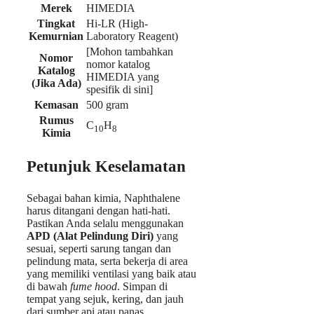
Merek
HIMEDIA
Tingkat
Hi-LR (High-
Kemurnian
Laboratory Reagent)
[Mohon tambahkan
Nomor
nomor katalog
Katalog
HIMEDIA yang
(Jika Ada)
spesifik di sini]
Kemasan
500 gram
Rumus
C
H
10
8
Kimia
Petunjuk Keselamatan
Sebagai bahan kimia, Naphthalene
harus ditangani dengan hati-hati.
Pastikan Anda selalu menggunakan
APD (Alat Pelindung Diri)
yang
sesuai, seperti sarung tangan dan
pelindung mata, serta bekerja di area
yang memiliki ventilasi yang baik atau
di bawah
fume hood
. Simpan di
tempat yang sejuk, kering, dan jauh
dari sumber api atau panas.