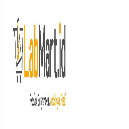
Langsung ke isi
Beranda
/
Mikrobiologi
/
Medium
Agar Bubuk
/ Naphthalene, Hi-LR
500 gr HIMEDIA
Last price updated on
Oktober 20, 2025
Naphthalene, Hi-
LR 500 gr
HIMEDIA
Rp
1,035,000