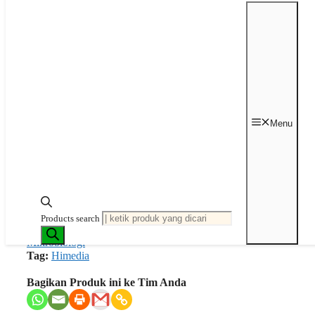
Brand : Himedia
Kemasan : 500 gram
🚛 Processing time: 3-4 days
Kuantitas Naphthalene, Hi-LR 500 gr
HIMEDIA
Menu
Tambah ke keranjang
Request Quotation
SKU:
GRM574-500G
Products search
Kategori:
Medium Agar Bubuk
,
Mikrobiologi
Tag:
Himedia
Bagikan Produk ini ke Tim Anda