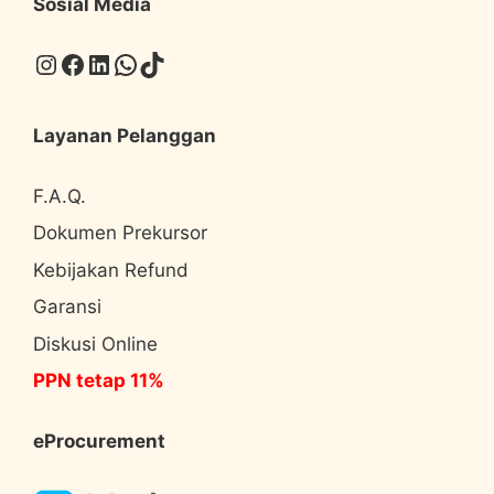
Sosial Media
Instagram
Facebook
LinkedIn
WhatsApp
TikTok
Layanan Pelanggan
F.A.Q.
Dokumen Prekursor
Kebijakan Refund
Garansi
Diskusi Online
PPN tetap 11%
eProcurement