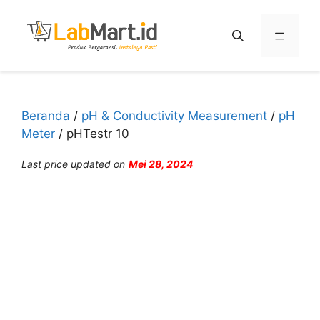
Langsung
ke
Menu
isi
Beranda
/
pH & Conductivity Measurement
/
pH
Meter
/ pHTestr 10
Last price updated on
Mei 28, 2024