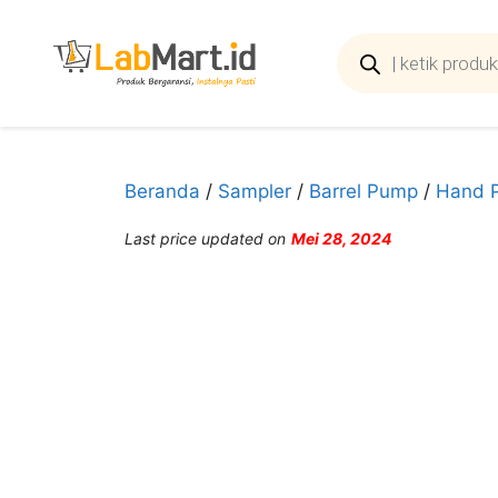
Langsung
ke
Products
search
isi
Beranda
/
Sampler
/
Barrel Pump
/
Hand 
Last price updated on
Mei 28, 2024