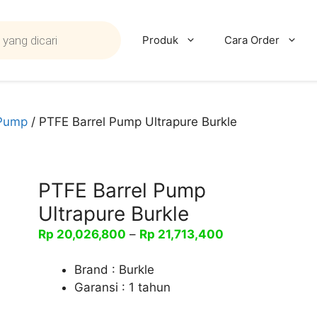
Produk
Cara Order
Pump
/ PTFE Barrel Pump Ultrapure Burkle
PTFE Barrel Pump
Ultrapure Burkle
Rentang
Rp
20,026,800
–
Rp
21,713,400
harga:
Rp 20,026,800
Brand : Burkle
hingga
Garansi : 1 tahun
Rp 21,713,400