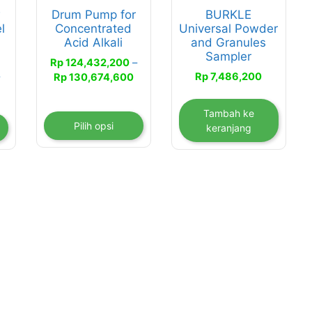
ini
w
Drum Pump for
BURKLE
dapat
l
Concentrated
Universal Powder
diambil
Acid Alkali
and Granules
di
Sampler
Rp
124,432,200
–
halaman
Rentang
Rp
7,486,200
Rp
130,674,600
produk
entang
harga:
arga:
Rp 124,432,200
Tambah ke
p 28,270,800
hingga
Pilih opsi
keranjang
ingga
Rp 130,674,600
p 28,621,800