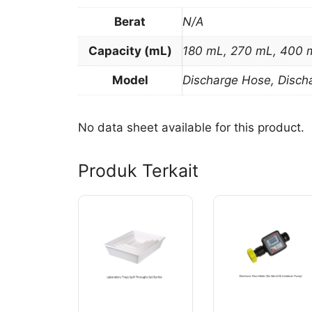
Berat
N/A
Capacity (mL)
180 mL, 270 mL, 400 
Model
Discharge Hose, Disch
No data sheet available for this product.
Produk Terkait
Produk
Produk
ini
ini
memiliki
memiliki
beberapa
beberapa
varian.
varian.
Pilihan
Pilihan