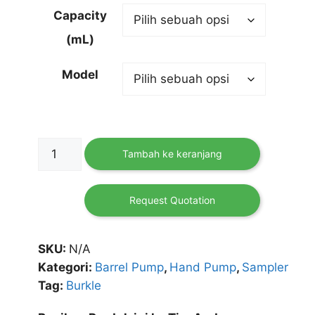
Capacity
(mL)
Model
Kuantitas
Tambah ke keranjang
PTFE
Barrel
Pump
Request Quotation
Ultrapure
Burkle
SKU:
N/A
Kategori:
Barrel Pump
,
Hand Pump
,
Sampler
Tag:
Burkle