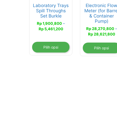
ini
ini
Laboratory Trays
Electronic Flo
dapat
dapat
Spill Throughs
Meter (for Barre
diambil
diambil
Set Burkle
& Container
di
di
Pump)
Rp
1,900,800
–
halaman
halaman
Rentang
Rp
28,270,800
–
Rp
5,461,200
produk
produk
R
harga:
Rp
28,621,800
h
Rp 1,900,800
R
hingga
Pilih opsi
Pilih opsi
h
Rp 5,461,200
R