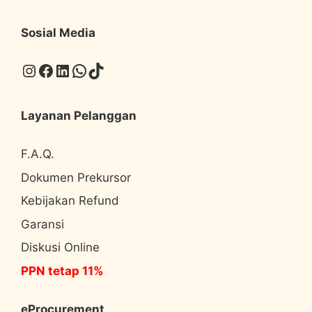
Sosial Media
Instagram
Facebook
LinkedIn
WhatsApp
TikTok
Layanan Pelanggan
F.A.Q.
Dokumen Prekursor
Kebijakan Refund
Garansi
Diskusi Online
PPN tetap 11%
eProcurement