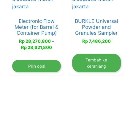
Pilihan
ini
Electronic Flow
BURKLE Universal
dapat
Meter (for Barrel &
Powder and
diambil
Container Pump)
Granules Sampler
di
Rp
28,270,800
–
Rp
7,486,200
halaman
Rentang
Rp
28,621,800
produk
harga:
Rp 28,270,800
Tambah ke
hingga
Pilih opsi
keranjang
Rp 28,621,800