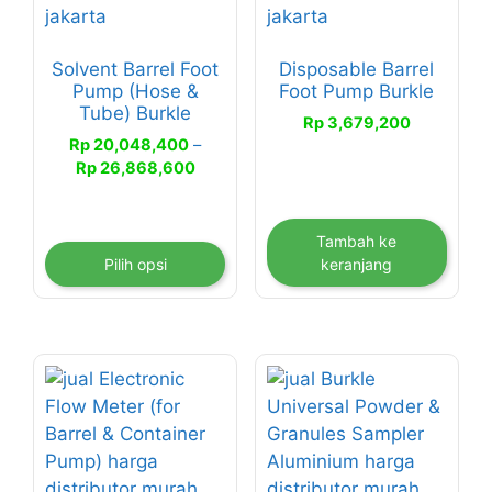
varian.
Pilihan
Solvent Barrel Foot
Disposable Barrel
ini
Pump (Hose &
Foot Pump Burkle
dapat
Tube) Burkle
Rp
3,679,200
diambil
Rp
20,048,400
–
di
Rentang
Rp
26,868,600
halaman
harga:
produk
Rp 20,048,400
hingga
Tambah ke
Rp 26,868,600
Pilih opsi
keranjang
Produk
ini
memiliki
beberapa
varian.