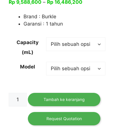
Rentang
Rp
9,588,600
–
Rp
16,486,200
harga:
Rp 9,588,600
Brand : Burkle
hingga
Garansi : 1 tahun
Rp 16,486,200
Capacity
(mL)
Model
Kuantitas
Tambah ke keranjang
Stainless
Steel
Barrel
Request Quotation
Hand