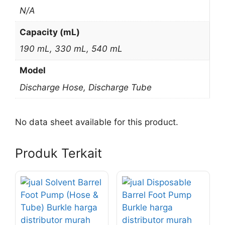
N/A
Capacity (mL)
190 mL, 330 mL, 540 mL
Model
Discharge Hose, Discharge Tube
No data sheet available for this product.
Produk Terkait
Produk
ini
memiliki
beberapa