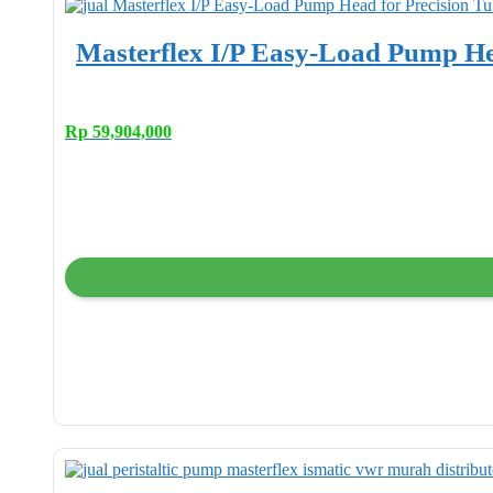
Masterflex I/P Easy-Load Pump He
Rp
59,904,000