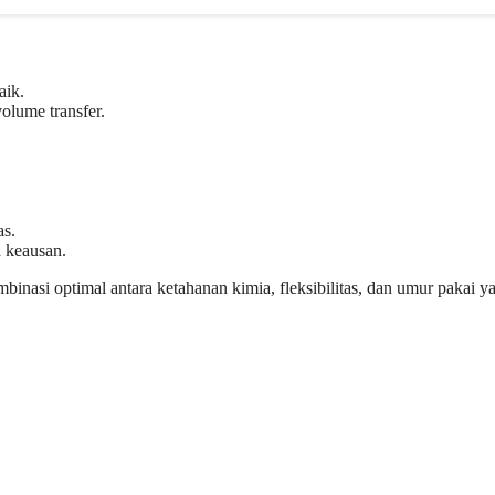
aik.
olume transfer.
as.
a keausan.
nasi optimal antara ketahanan kimia, fleksibilitas, dan umur pakai 