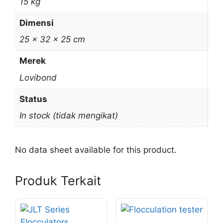
15 kg
Dimensi
25 × 32 × 25 cm
Merek
Lovibond
Status
In stock (tidak mengikat)
No data sheet available for this product.
Produk Terkait
Produk
ini