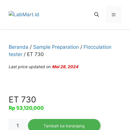
Langsung
ke
Menu
isi
Beranda
/
Sample Preparation
/
Flocculation
tester
/ ET 730
Last price updated on
Mei 28, 2024
ET 730
Rp
53,120,000
Kuantitas
Tambah ke keranjang
ET