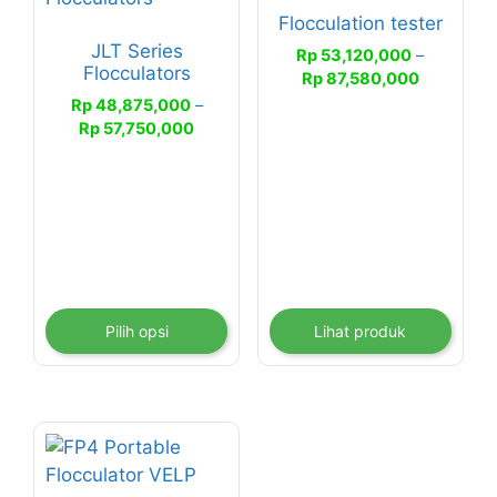
Flocculation tester
memiliki
JLT Series
beberapa
Rp
53,120,000
–
Flocculators
Rentang
varian.
Rp
87,580,000
harga:
Rp
48,875,000
–
Pilihan
Rp 53,120
Rentang
Rp
57,750,000
ini
hingga
harga:
dapat
Rp 87,580
Rp 48,875,000
diambil
hingga
di
Rp 57,750,000
halaman
produk
Pilih opsi
Lihat produk